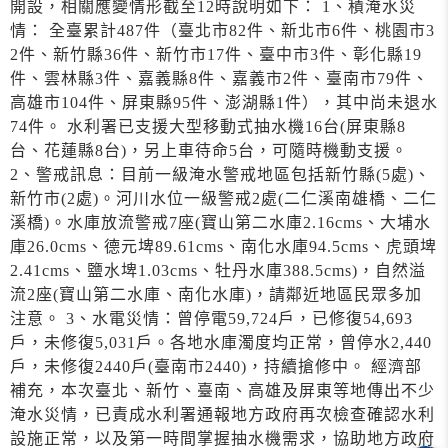
開設，相關應變情形截至12時說明如下： 1、積淹水災
情： 全臺累計487件（臺北市82件、新北市6件、桃園市3
2件、新竹縣36件、新竹市17件、臺中市3件、彰化縣19
件、雲林縣3件、嘉義縣8件、嘉義市2件、臺南市79件、
高雄市104件、屏東縣95件、澎湖縣1件），其中尚未退水
74件。 水利署已支援大型移動式抽水機16台(屏東縣8
台、花蓮縣8台)，另上車待命5台，可隨時機動支援。
2、警戒訊息：目前一級淹水警戒地區包括新竹縣(5處)、
新竹市(2處)。河川水位一級警戒2處(二仁溪南雄橋、二仁
溪橋)。水庫放流警戒7座(寶山第二水庫2.16cms、大埔水
庫26.0cms、德元埤89.61cms、南化水庫94.5cms、虎頭埤
2.41cms、鹽水埤1.03cms、牡丹水庫388.5cms)，自然溢
流2座(寶山第二水庫、南化水庫)，請鄰近地區民眾多加
注意。 3、水電災情：曾停電59,724戶，已修復54,693
戶，未修復5,031戶。各地水庫濁度均正常，曾停水2,440
戶，未修復2440戶(臺南市2440)，持續搶修中。 經濟部
補充，本次臺北、新竹、臺南、高雄及屏東等地傳出不少
淹水災情，已責成水利署通報地方政府再次檢查確認水利
設施正常，以及第一時間掌握抽水機需求，協助地方政府