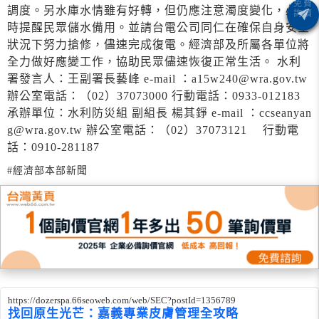
調度。另水庫水情雖有好轉，但仍應注意濁度變化，必要
時提醒民眾儲水備用。並請台電公司同仁在確保自身安全
狀況下努力搶修，儘速完成復電。經濟部及所屬各單位將
全力做好應變工作，協助民眾儘速恢復正常生活。 水利
署發言人：王副署長藝峰 e-mail ：a15w240@wra.gov.tw
辦公室電話：（02）37073000 行動電話：0933-012183
承辦單位：水利防災組 副組長 楊其錚 e-mail ：ccseanyan
g@wra.gov.tw 辦公室電話：（02）37073121 行動電
話：0910-281187
#經濟部本部新聞
https://dozerspa.66seoweb.com/web/SEC?postId=1356789
找回原生光芒：嘉義專業皮膚管理全攻略