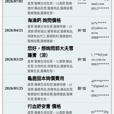
2026/07/01
產業:醫藥生技批發。AI演算:醫療
*****
mail.com
器材,藥品批發,醫療用品,醫療設備,
0912******
醫療儀器,醫藥批發。
海澡鈣 詢問價格
lo*e*****
產業:醫藥生技批發,醫療保健。AI
@yahoo.co
2026/04/21
林*姐
演算:膠原蛋白,醫學美容,醫療用品,
m.tw
保健食品代工,醫療耗材,醫療器材,
0988******
醫療設備,醫療儀器。
您好，想詢問郭大夫雪
l_**9@yah
蓮膏（涼）
2026/03/29
林*姐
oo.com.tw
產業:醫藥生技批發。AI演算:藥品
0963******
批發,生物科技,保健食品,健康食品,
醫藥生技,醫藥批發。
龜鹿固本詢價費用
a0***0****
產業:醫藥生技批發,醫療保健。AI
*@gmail.co
2026/01/25
魏*姐
演算:醫療用品,保健食品,藥品批發,
m
醫療器材,醫療設備,醫療儀器,醫藥
0965******
批發,醫藥生技。
行血舒安膏 價格
pa*****@g
產業:醫藥生技批發。AI演算:醫療