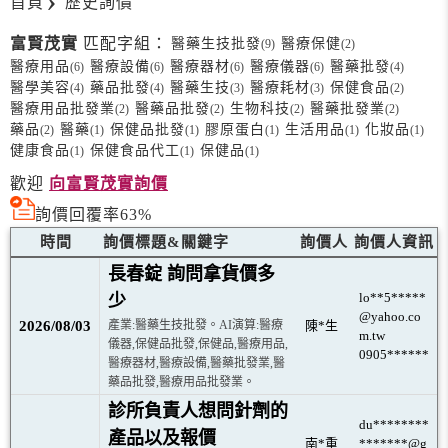
首頁
歷史詢價
富賢茂實
匹配字組：
醫藥生技批發
醫療保健
(9)
(2)
醫療用品
醫療設備
醫療器材
醫療儀器
醫藥批發
(6)
(6)
(6)
(6)
(4)
醫學美容
藥品批發
醫藥生技
醫療耗材
保健食品
(4)
(4)
(3)
(3)
(2)
醫療用品批發業
醫藥品批發
生物科技
醫藥批發業
(2)
(2)
(2)
(2)
藥品
醫藥
保健品批發
膠原蛋白
生活用品
化妝品
(2)
(1)
(1)
(1)
(1)
(1)
健康食品
保健食品代工
保健品
(1)
(1)
(1)
歡迎
向富賢茂實詢價
詢價回覆率63%
時間
詢價標題&關鍵字
詢價人
詢價人資訊
長春錠 詢問拿貨價多
lo**5*****
少
@yahoo.co
2026/08/03
產業:醫藥生技批發。AI演算:醫療
陳*生
m.tw
儀器,保健品批發,保健品,醫療用品,
0905******
醫療器材,醫療設備,醫藥批發業,醫
藥品批發,醫療用品批發業。
診所負責人想問針劑的
du********
產品以及報價
南*重
*******@g