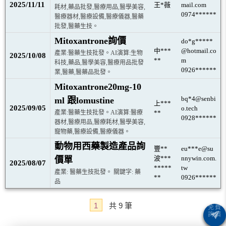
2025/11/11
王*薇
mail.com
耗材,藥品批發,醫療用品,醫學美容,
0974******
醫療器材,醫療設備,醫療儀器,醫藥
批發,醫藥生技。
Mitoxantrone詢價
do*g*****
中***
@hotmail.co
產業:醫藥生技批發。AI演算:生物
2025/10/08
**
m
科技,藥品,醫學美容,醫療用品批發
0926******
業,醫藥,醫藥品批發。
Mitoxantrone20mg-10
bq*4@senbi
ml 跟lomustine
上***
2025/09/05
o.tech
產業:醫藥生技批發。AI演算:醫療
**
0928******
器材,醫療用品,醫療耗材,醫學美容,
寵物藥,醫療設備,醫療儀器。
動物用西藥製造產品詢
豐**
eu***e@su
波***
nnywin.com.
價單
2025/08/07
*****
tw
產業: 醫藥生技批發。 關鍵字: 藥
**
0926******
品
1
共
9
筆