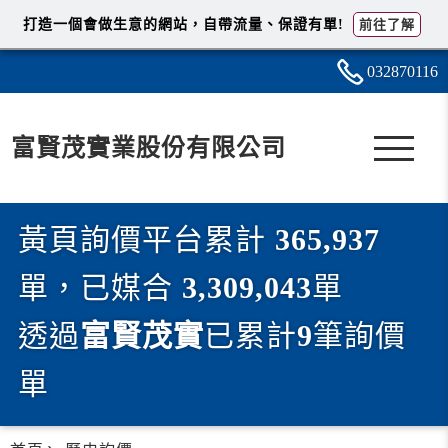
打造一個會做生意的網站，自帶流量、保證有單!
前往了解
0328
7
0
1
16
富賢茂實業股份有限公司
黃頁詢價平台累計
365,937
單，已媒合
3,309,043
單
透過
富賢茂實
已累計
9
筆詢價
單