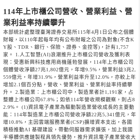
114年上市櫃公司營收、營業利益、營
業利益率持續攀升
本部統計處整理臺灣證券交易所115年4月1日公布之個體
財報，以110年起每年均有公布財報之公司為對象(不含K
Y股、TDR、銀行、保險、證券、金控等)，計有1,757
家。 1.人工智慧(AI)浪潮推升上市櫃公司營收及獲利表
現：受惠新興科技應用商機蓬勃發展，114年上市櫃公司
個體營收淨額27兆1,802億元，年增9.5%，營業利益3兆2,
559億元，年增31.9%，營業利益率升至12.0%，亦較上年
增加2.1個百分點，營收、營業利益、營業利益率持續攀
升。 2.製造業：上市櫃公司中，製造業者計1,191家，占
整體上市櫃公司67.8%；如依114年營收規模觀察，則占8
2.9%。 (1)資訊電子產業為驅動製造業營收成長的主要動
能：114年製造業上市櫃公司營收淨額22兆5,341億元，年
增10.8%，主因雲端服務業者(CSP)擴增資本支出，各國
積極推動AI 基礎建設，帶動伺服器需求擴張，加上我國
半導體供應鏈製程具領先優勢，推升資訊電子產業營收大