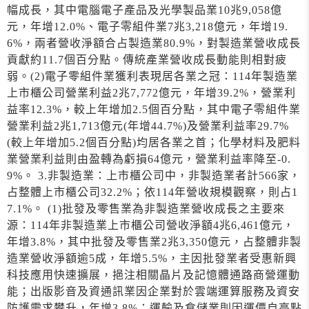
幅成長，其中電腦電子產品及光學製品業10兆9,058億
元，年增12.0%、電子零組件業7兆3,218億元，年增19.
6%，兩者營收淨額合占製造業80.9%，對製造業營收成長
貢獻約11.7個百分點。傳統產業營收成長動能則相對疲
弱。(2)電子零組件業獲利表現居各業之冠：114年製造業
上市櫃公司營業利益2兆7,772億元，年增39.2%，營業利
益率12.3%，較上年增加2.5個百分點，其中電子零組件業
營業利益2兆1,713億元(年增44.7%)及營業利益率29.7%
(較上年增加5.2個百分點)均居各業之首；化學材料及肥料
業營業利益則由盈轉為虧損64億元，營業利益率降至-0.
9%。 3.非製造業：上市櫃公司中，非製造業者計566家，
占整體上市櫃公司32.2%；依114年營收規模觀察，則占1
7.1%。 (1)批發及零售業為非製造業營收成長之主要來
源：114年非製造業上市櫃公司營收淨額4兆6,461億元，
年增3.8%，其中批發及零售業2兆3,350億元，占整體非製
造業營收淨額逾5成，年增5.5%，主因批發業者受惠新興
科技應用快速擴展，挹注相關晶片及記憶體通路商營運動
能；出版影音及資通訊業因企業對於雲端運算服務及資安
防護需求攀升，年增3.8%；運輸及倉儲業則因運價自高點