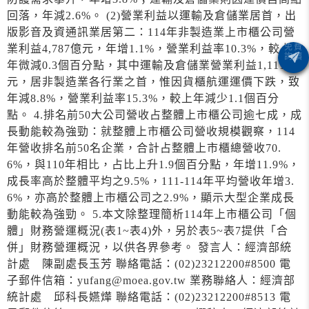
回落，年減2.6%。 (2)營業利益以運輸及倉儲業居首，出
版影音及資通訊業居第二：114年非製造業上市櫃公司營
業利益4,787億元，年增1.1%，營業利益率10.3%，較上
年微減0.3個百分點，其中運輸及倉儲業營業利益1,111億
元，居非製造業各行業之首，惟因貨櫃航運運價下跌，致
年減8.8%，營業利益率15.3%，較上年減少1.1個百分
點。 4.排名前50大公司營收占整體上市櫃公司逾七成，成
長動能較為強勁：就整體上市櫃公司營收規模觀察，114
年營收排名前50名企業，合計占整體上市櫃總營收70.
6%，與110年相比，占比上升1.9個百分點，年增11.9%，
成長率高於整體平均之9.5%，111-114年平均營收年增3.
6%，亦高於整體上市櫃公司之2.9%，顯示大型企業成長
動能較為強勁。 5.本文除整理簡析114年上市櫃公司「個
體」財務營運概況(表1~表4)外，另於表5~表7提供「合
併」財務營運概況，以供各界參考。 發言人：經濟部統
計處 陳副處長玉芳 聯絡電話：(02)23212200#8500 電
子郵件信箱：yufang@moea.gov.tw 業務聯絡人：經濟部
統計處 邱科長嬿燁 聯絡電話：(02)23212200#8513 電