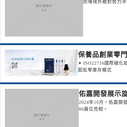
防堵境外敵對勢力滲
保養品創業零門檻
✦ ISO22716國際級
起批零庫存模式
佑嘉開發展示
2024年10月，佑嘉
06展位亮相。