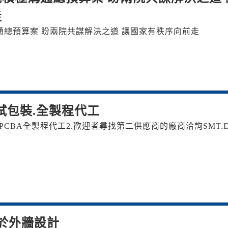
走
總預算案 盼兩院共謀解決之道 讓國家有秩序向前走
裝測試包裝.全製程代工
裝.PCBA全製程代工 2.歡迎者尋找第二供應商的廠商洽詢SMT.DI
於外牆設計