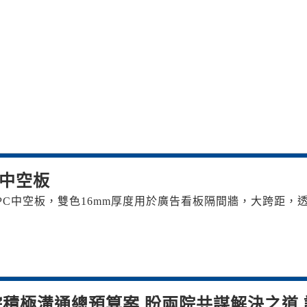
C中空板
TE PC中空板，雙色16mm厚度用於廣告看板隔間牆，大跨距，
積極溝通總預算案 盼兩院共謀解決之道 