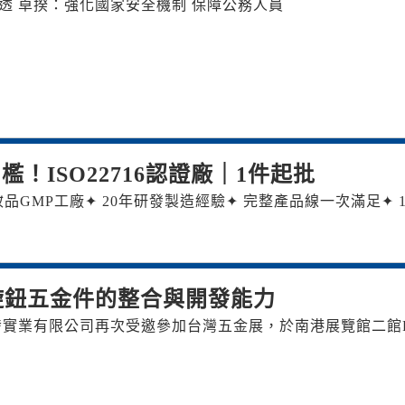
透 卓揆：強化國家安全機制 保障公務人員
！ISO22716認證廠｜1件起批
化妝品GMP工廠 ✦ 20年研發製造經驗 ✦ 完整產品線一次滿足 ✦ 
旋鈕五金件的整合與開發能力
開發實業有限公司再次受邀參加台灣五金展，於南港展覽館二館P