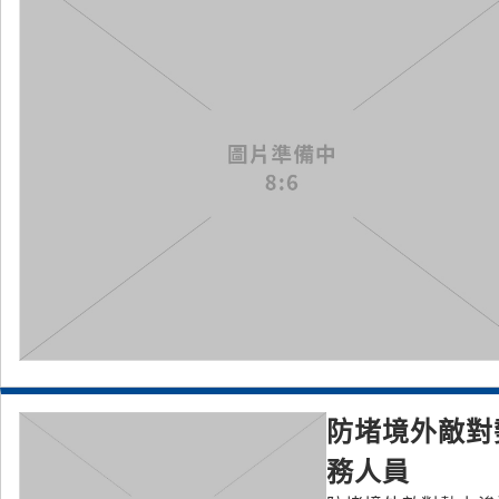
防堵境外敵對
務人員