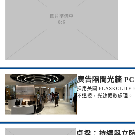
廣告隔間光牆 P
採用美國 PLASKOLI
不透視，光線擴散處理。
卓揆：持續與立院